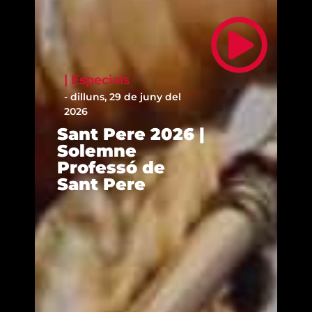
|
Especials
-
dilluns, 29 de juny del
2026
Sant Pere 2026 |
Solemne
Professó de
Sant Pere