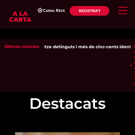
REGISTRA'T
A LA
CARTA
Últimes notícies:
Setze detinguts i més de cinc-cents identificats en u
Destacats