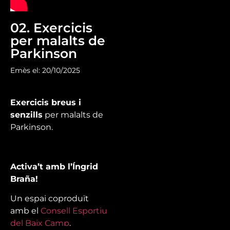
02. Exercicis
per malalts de
Parkinson
Emès el: 20/10/2025
Exercicis breus i
senzills
per malalts de
Parkinson.
Activa’t amb l’Íngrid
Braña!
Un espai coproduït
amb el
Consell Esportiu
del Baix Camp
.