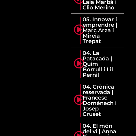
Laia Marbà i
Clio Merino
05. Innovar i
emprendre |
Marc Arza i
Mireia
Trepat
04. La
Patacada |
Quim
Borrull i Lil
Pernil
04. Crònica
reservada |
Francesc
Domènech i
Josep
Cruset
04. El món
del vi | Anna