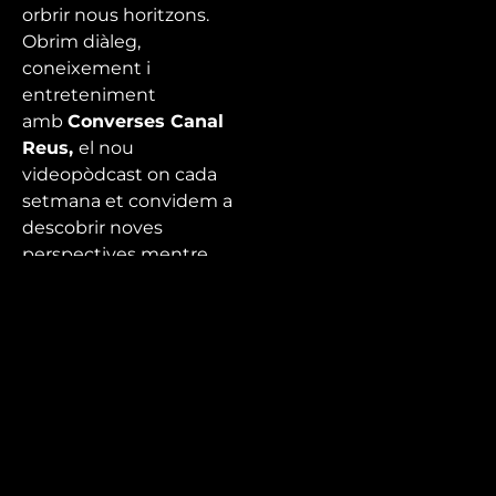
orbrir nous horitzons.
Obrim diàleg,
coneixement i
entreteniment
amb
Converses Canal
Reus,
el nou
videopòdcast on cada
setmana et convidem a
descobrir noves
perspectives mentre
fem allò que millor se’ns
dona, conversar.
Episodi sota el títol
‘Apuja el volum’
amb
Marco Ecléctico i Jesús
Rovira com a convidat.