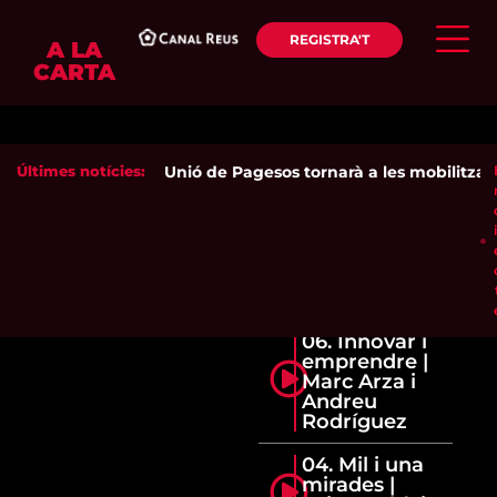
REGISTRA'T
A LA
CARTA
Últimes notícies:
Unió de Pagesos tornarà a les mobilitzacion
06. Innovar i
emprendre |
Marc Arza i
Andreu
Rodríguez
04. Mil i una
mirades |