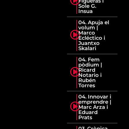
Figueras i
Sole G.
Insua
04. Apuja el
volum |
Marco
Ecléctico i
Juantxo
Skalari
04. Fem
pòdium |
Ricard
Notario i
Rubén
Torres
04. Innovar i
emprendre |
Marc Arza i
Eduard
Prats
03. Crònica