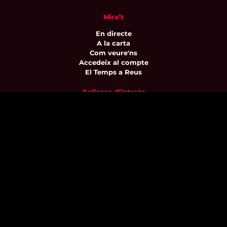
Mira’t
En directe
A la carta
Com veure'ns
Accedeix al compte
El Temps a Reus
Enllaços d’interès
Qui som
Visita'ns
Avís legal i Política de privacitat
Política de galetes
Contacta’ns
informatius@canalreustv.cat
977 300 509
De dilluns a divendres
de 9:00h a 18:00h
Avinguda de Bellissens 42 B
REDESSA Tecno | 43204 Reus