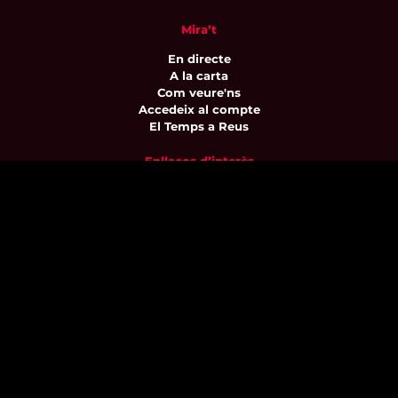
Mira’t
En directe
A la carta
Com veure'ns
Accedeix al compte
El Temps a Reus
Enllaços d’interès
Qui som
Visita'ns
Avís legal i Política de privacitat
Política de galetes
Contacta’ns
informatius@canalreustv.cat
977 300 509
De dilluns a divendres
de 9:00h a 18:00h
Avinguda de Bellissens 42 B
REDESSA Tecno | 43204 Reus