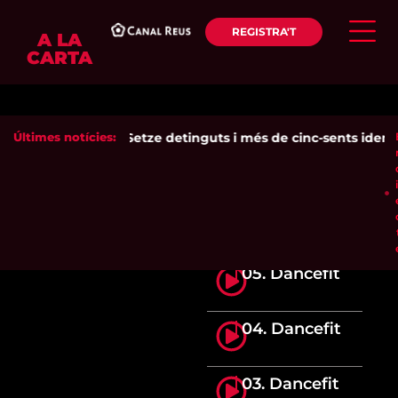
REGISTRA'T
A LA
CARTA
Últimes notícies:
Setze detinguts i més de cinc-sents identifi
05. Dancefit
04. Dancefit
03. Dancefit