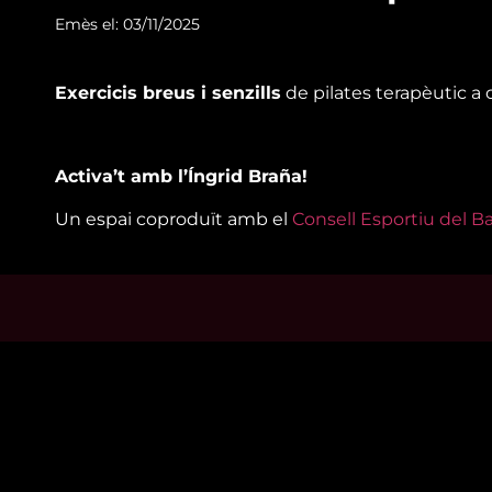
Emès el: 03/11/2025
Exercicis breus i senzills
de pilates terapèutic a 
Activa’t amb l’Íngrid Braña!
Un espai coproduït amb el
Consell Esportiu del 
Mira’t
Enllaço
En directe
Qui so
A la carta
Visita'
Com veure'ns
Avís leg
Accedeix al compte
Polític