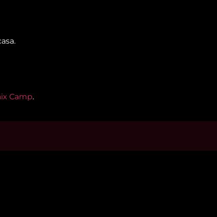
casa.
Baix Camp
.
s d’interès
Contacta’ns
m
informatius@canalreustv.cat
ns
977 300 509
al i Política de privacitat
De dilluns a divendres
a de galetes
de 9:00h a 18:00h