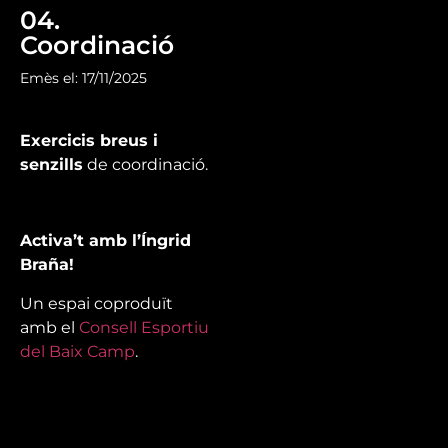
04.
Coordinació
Emès el: 17/11/2025
Exercicis breus i
senzills
de coordinació.
Activa’t amb l’Íngrid
Braña!
Un espai coproduït
amb el
Consell Esportiu
del Baix Camp
.