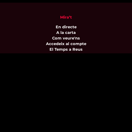
Mira’t
En directe
A la carta
Com veure'ns
Accedeix al compte
El Temps a Reus
Enllaços d’interès
Qui som
Visita'ns
Avís legal i Política de privacitat
Política de galetes
Contacta’ns
informatius@canalreustv.cat
977 300 509
De dilluns a divendres
de 9:00h a 18:00h
Avinguda de Bellissens 42 B