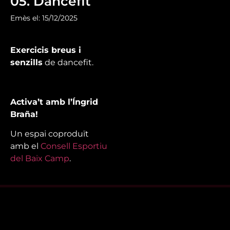
05. Dancefit
Emès el: 15/12/2025
Exercicis breus i
senzills
de dancefit.
Activa’t amb l’Íngrid
Braña!
Un espai coproduït
amb el
Consell Esportiu
del Baix Camp
.
Mira’t
En directe