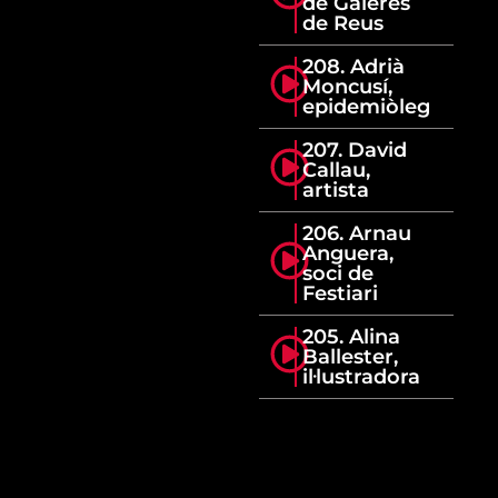
de Galeres
de Reus
208. Adrià
Moncusí,
epidemiòleg
207. David
Callau,
artista
206. Arnau
Anguera,
soci de
Festiari
205. Alina
Ballester,
il·lustradora