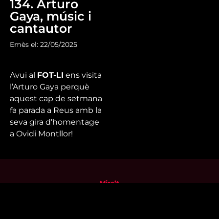
134. Arturo
Gaya, músic i
cantautor
Emès el: 22/05/2025
Avui al
FOT-LI
ens visita
l’Arturo Gaya perquè
aquest cap de setmana
fa parada a Reus amb la
seva gira d’homentage
a Ovidi Montllor!
Mira’t
En directe
A la carta
Com veure'ns