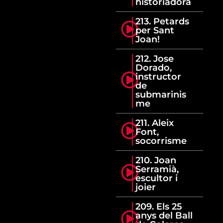
historiadora
213. Petards
per Sant
Joan!
212. Jose
Dorado,
instructor
de
submarinis
me
211. Aleix
Font,
socorrisme
210. Joan
Serramià,
escultor i
joier
209. Els 25
anys del Ball