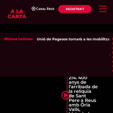
REGISTRA'T
A LA
CARTA
Últimes notícies:
Unió de Pagesos tornarà a les mobilitzacion
214. 400
anys de
l’arribada de
la relíquia
de Sant
Pere a Reus
amb Òria
Valls,