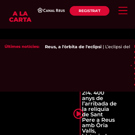
REGISTRA'T
A LA
CARTA
Últimes notícies:
Reus, a l'òrbita de l'eclipsi
|
L’eclipsi del s
214. 400
anys de
l’arribada de
la relíquia
de Sant
Pere a Reus
amb Òria
Valls,