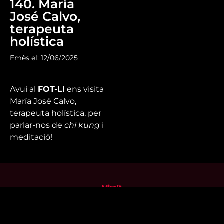
140. María
José Calvo,
terapeuta
holística
Emès el: 12/06/2025
Avui al
FOT-LI
ens visita
María José Calvo,
terapeuta holística, per
parlar-nos de
chi kung
i
meditació!
Mira’t
En directe
A la carta
Com veure'ns