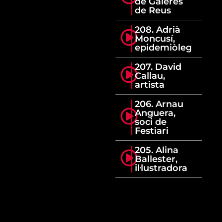
de Galeres
de Reus
208. Adrià
Moncusí,
epidemiòleg
207. David
Callau,
artista
206. Arnau
Anguera,
soci de
Festiari
205. Alina
Ballester,
il·lustradora