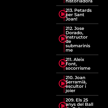
historiadora
213. Petards
per Sant
Joan!
212. Jose
Dorado,
instructor
de
submarinis
me
211. Aleix
Font,
socorrisme
210. Joan
Serramià,
escultor i
joier
209. Els 25
anys del Ball