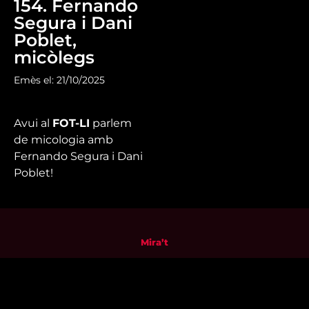
154. Fernando
Segura i Dani
Poblet,
micòlegs
Emès el: 21/10/2025
Avui al
FOT-LI
parlem
de micologia amb
Fernando Segura i Dani
Poblet!
Mira’t
En directe
A la carta
Com veure'ns
Accedeix al compte