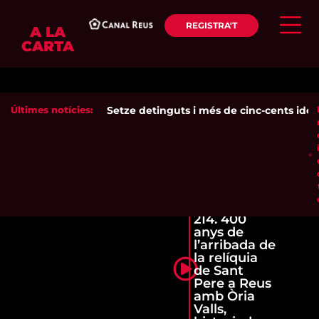
REGISTRA'T
A LA
CARTA
Últimes notícies:
Setze detinguts i més de cinc-cents identi
214. 400
anys de
l’arribada de
la relíquia
de Sant
Pere a Reus
amb Òria
Valls,