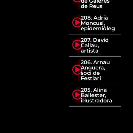
de Galeres
de Reus
208. Adrià
Moncusí,
epidemiòleg
207. David
Callau,
artista
206. Arnau
Anguera,
soci de
Festiari
205. Alina
Ballester,
il·lustradora