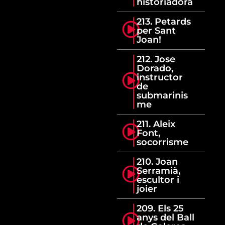
historiadora
213. Petards
per Sant
Joan!
212. Jose
Dorado,
instructor
de
submarinis
me
211. Aleix
Font,
socorrisme
210. Joan
Serramià,
escultor i
joier
209. Els 25
anys del Ball