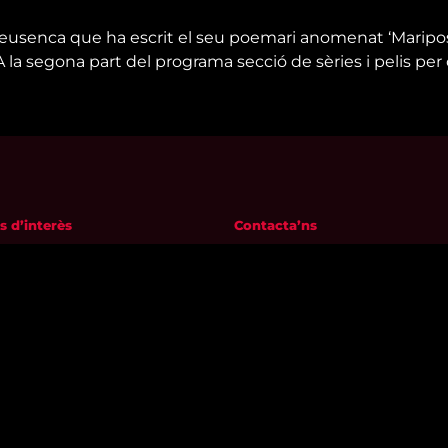
e reusenca que ha escrit el seu poemari anomenat ‘Maripo
a. A la segona part del programa secció de sèries i pelis p
s d’interès
Contacta’ns
m
informatius@canalreustv.cat
ns
977 300 509
al i Política de privacitat
De dilluns a divendres
a de galetes
de 9:00h a 18:00h
Avinguda de Bellissens 42 B
REDESSA Tecno | 43204 Reus
Segueix-nos