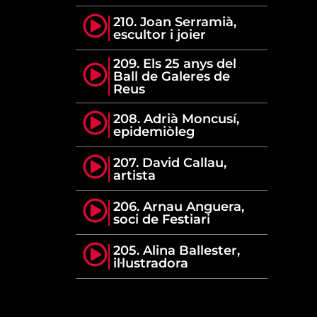
210. Joan Serramià,
escultor i joier
209. Els 25 anys del
Ball de Galeres de
Reus
208. Adrià Moncusí,
epidemiòleg
207. David Callau,
artista
206. Arnau Anguera,
soci de Festiari
205. Alina Ballester,
il·lustradora