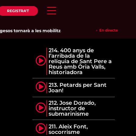
REGISTRA'T
s tornarà a les mobilitzacions per defensar els cultius de la 
En directe
214. 400 anys de
l’arribada de la
relíquia de Sant Pere a
Reus amb Òria Valls,
historiadora
213. Petards per Sant
Joan!
212. Jose Dorado,
instructor de
submarinisme
211. Aleix Font,
socorrisme