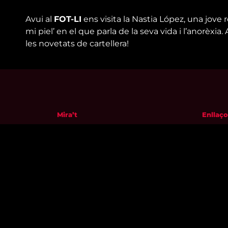
Avui al
FOT-LI
ens visita la Nastia López, una jov
mi piel’ en el que parla de la seva vida i l’anorèxi
les novetats de cartellera!
Mira’t
Enllaço
En directe
Qui so
A la carta
Visita'
Com veure'ns
Avís leg
Accedeix al compte
Polític
El Temps a Reus