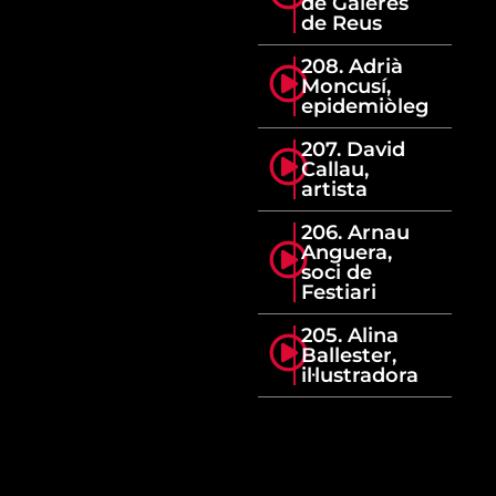
de Galeres
de Reus
208. Adrià
Moncusí,
epidemiòleg
207. David
Callau,
artista
206. Arnau
Anguera,
soci de
Festiari
205. Alina
Ballester,
il·lustradora