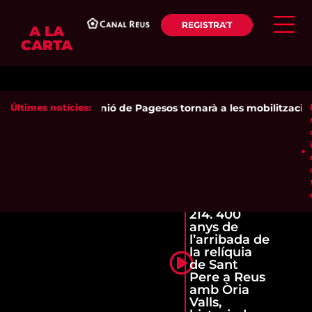
REGISTRA'T
A LA
CARTA
Últimes notícies:
Unió de Pagesos tornarà a les mobilitzacions 
214. 400
anys de
l’arribada de
la relíquia
de Sant
Pere a Reus
amb Òria
Valls,