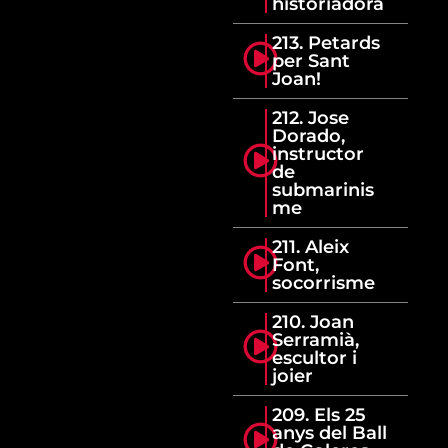
historiadora
213. Petards
per Sant
Joan!
212. Jose
Dorado,
instructor
de
submarinis
me
211. Aleix
Font,
socorrisme
210. Joan
Serramià,
escultor i
joier
209. Els 25
anys del Ball