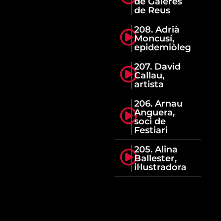
de Galeres
de Reus
208. Adrià
Moncusí,
epidemiòleg
207. David
Callau,
artista
206. Arnau
Anguera,
soci de
Festiari
205. Alina
Ballester,
il·lustradora