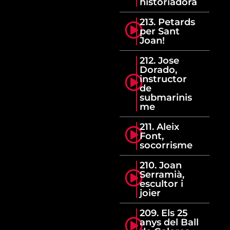
historiadora
213. Petards
per Sant
Joan!
212. Jose
Dorado,
instructor
de
submarinis
me
211. Aleix
Font,
socorrisme
210. Joan
Serramià,
escultor i
joier
209. Els 25
anys del Ball