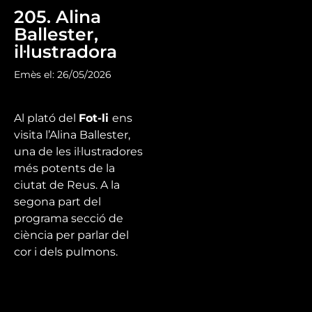
205. Alina
Ballester,
il·lustradora
Emès el: 26/05/2026
Al plató del
Fot-li
ens
visita l’
Alina Ballester,
una de les il·lustradores
més potents de la
ciutat de Reus
. A la
segona part del
programa secció de
ciència per parlar del
cor i dels pulmons.