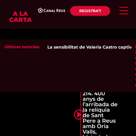
REGISTRA'T
A LA
CARTA
Últimes notícies:
La sensibilitat de Valeria Castro captiva 
214. 400
anys de
l’arribada de
la relíquia
de Sant
Pere a Reus
amb Òria
Valls,