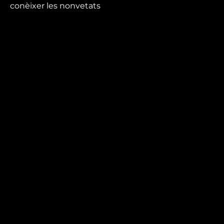
conèixer les nonvetats
de cartellera.
Mira’t
En directe
A la carta
Com veure'ns
Accedeix al compte
El Temps a Reus
Enllaços d’interès
Qui som
Visita'ns
Avís legal i Política de privacitat
Política de galetes
Contacta’ns
informatius@canalreustv.cat