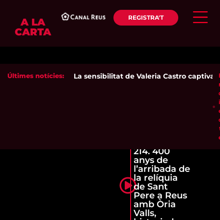
REGISTRA'T
A LA
CARTA
Últimes notícies:
La sensibilitat de Valeria Castro captiva e
214. 400
anys de
l’arribada de
la relíquia
de Sant
Pere a Reus
amb Òria
Valls,