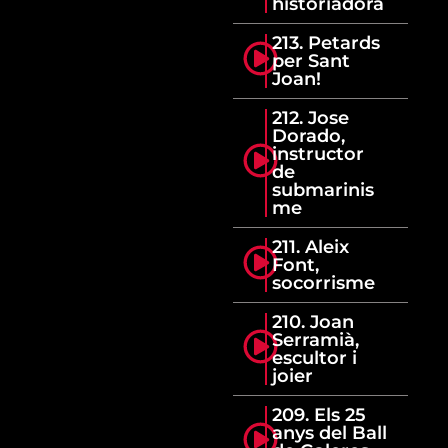
historiadora
213. Petards
per Sant
Joan!
212. Jose
Dorado,
instructor
de
submarinis
me
211. Aleix
Font,
socorrisme
210. Joan
Serramià,
escultor i
joier
209. Els 25
anys del Ball