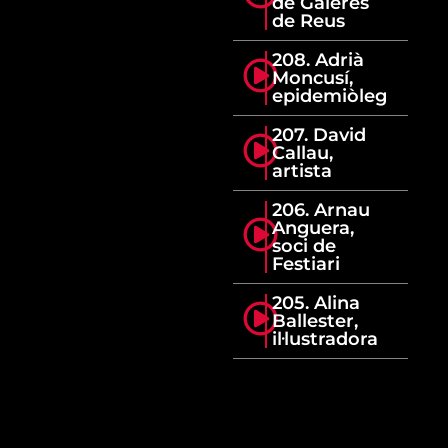
de Galeres
de Reus
208. Adrià
Moncusí,
epidemiòleg
207. David
Callau,
artista
206. Arnau
Anguera,
soci de
Festiari
205. Alina
Ballester,
il·lustradora