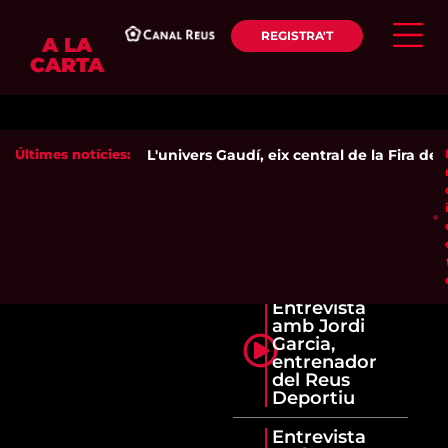
REGISTRA'T
A LA
CARTA
Últimes notícies:
L'univers Gaudí, eix central de la Fira de 
Entrevista
amb Jordi
Garcia,
entrenador
del Reus
Deportiu
Entrevista