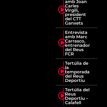
amb Joan
Carles
Virgili,
president
del CTT
Ganxets
Entrevista
amb Marc
Carrasco,
entrenador
del Reus
FCR
Tertúlia de
la
temporada
del Reus
Deportiu
Tertúlia del
Reus
Deportiu –
Calafell