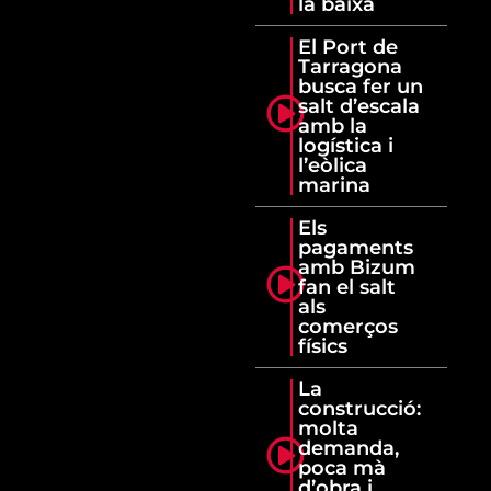
la baixa
El Port de
Tarragona
busca fer un
salt d’escala
amb la
logística i
l’eòlica
marina
Els
pagaments
amb Bizum
fan el salt
als
comerços
físics
La
construcció:
molta
demanda,
poca mà
d’obra i