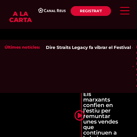
REGISTRA'T
A LA
CARTA
Últimes notícies:
Dire Straits Legacy fa vibrar el Festival 
Els
marxants
confien en
l’estiu per
remuntar
unes vendes
que
continuen a