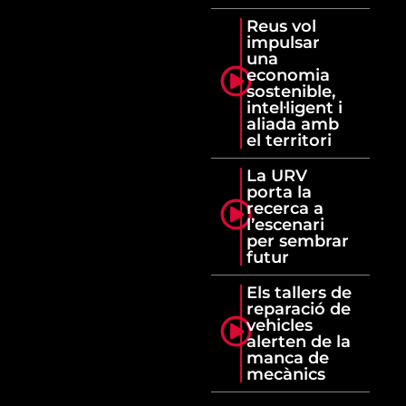
Reus vol
impulsar
una
economia
sostenible,
intel·ligent i
aliada amb
el territori
La URV
porta la
recerca a
l’escenari
per sembrar
futur
Els tallers de
reparació de
vehicles
alerten de la
manca de
mecànics