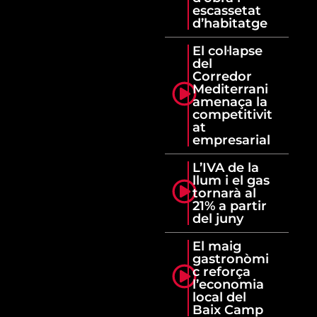
escassetat
d’habitatge
El col·lapse
del
Corredor
Mediterrani
amenaça la
competitivit
at
empresarial
L’IVA de la
llum i el gas
tornarà al
21% a partir
del juny
El maig
gastronòmi
c reforça
l’economia
local del
Baix Camp