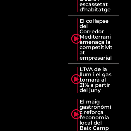
escassetat
d’habitatge
El col·lapse
del
Corredor
Mediterrani
amenaça la
competitivit
at
empresarial
L’IVA de la
llum i el gas
tornarà al
21% a partir
del juny
El maig
gastronòmi
c reforça
l’economia
local del
Baix Camp