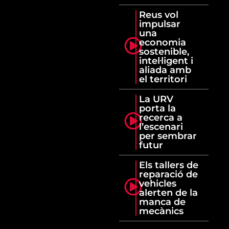
Reus vol
impulsar
una
economia
sostenible,
intel·ligent i
aliada amb
el territori
La URV
porta la
recerca a
l’escenari
per sembrar
futur
Els tallers de
reparació de
vehicles
alerten de la
manca de
mecànics