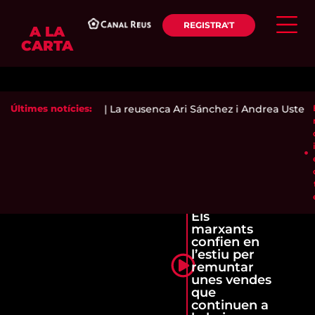
REGISTRA'T
A LA
CARTA
a multireincidència
Últimes notícies:
|
La reusenca Ari Sánchez i Andrea Ustero e
Els
marxants
confien en
l’estiu per
remuntar
unes vendes
que
continuen a