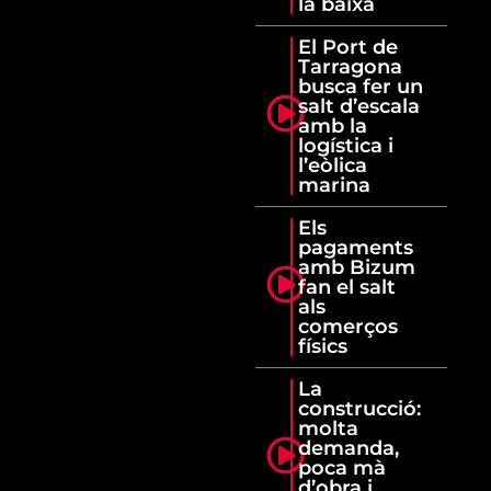
la baixa
El Port de
Tarragona
busca fer un
salt d’escala
amb la
logística i
l’eòlica
marina
Els
pagaments
amb Bizum
fan el salt
als
comerços
físics
La
construcció:
molta
demanda,
poca mà
d’obra i