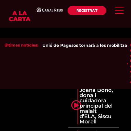
REGISTRA'T
A LA
CARTA
Últimes notícies:
Unió de Pagesos tornarà a les mobilitzacion
Joana Bono,
dona i
cuidadora
principal del
malalt
d’ELA, Siscu
Morell