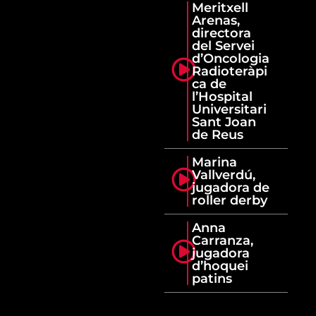
Meritxell
Arenas,
directora
del Servei
d’Oncologia
Radioteràpi
ca de
l’Hospital
Universitari
Sant Joan
de Reus
Marina
Vallverdú,
jugadora de
roller derby
Anna
Carranza,
jugadora
d’hoquei
patins