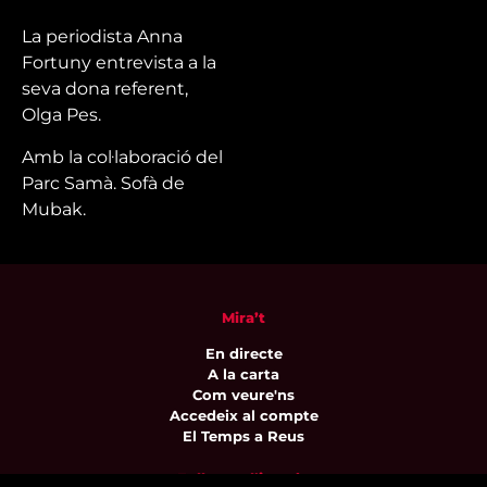
La periodista Anna
Fortuny entrevista a la
seva dona referent,
Olga Pes
.
Amb la col·laboració del
Parc Samà. Sofà de
Mubak.
Mira’t
En directe
A la carta
Com veure'ns
Accedeix al compte
El Temps a Reus
Enllaços d’interès