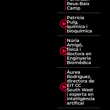
Reus-Baix
Camp
Patrícia
Puig,
química i
bioquímica
Núria
Amigó,
física i
doctora en
Enginyeria
Biomèdica
Àurea
Rodríguez,
directora de
EIT CC
South West
i experta en
intel·ligència
artifical