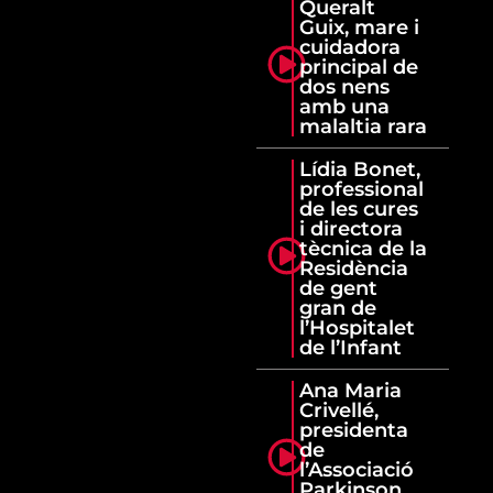
Queralt
Guix, mare i
cuidadora
principal de
dos nens
amb una
malaltia rara
Lídia Bonet,
professional
de les cures
i directora
tècnica de la
Residència
de gent
gran de
l’Hospitalet
de l’Infant
Ana Maria
Crivellé,
presidenta
de
l’Associació
Parkinson