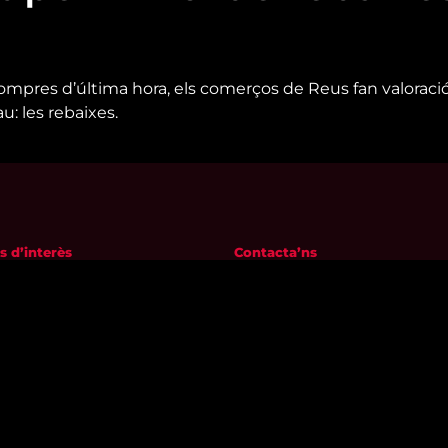
ompres d’última hora, els comerços de Reus fan valoraci
u: les rebaixes.
s d’interès
Contacta’ns
m
informatius@canalreustv.cat
ns
977 300 509
al i Política de privacitat
De dilluns a divendres
a de galetes
de 9:00h a 18:00h
Avinguda de Bellissens 42 B
REDESSA Tecno | 43204 Reus