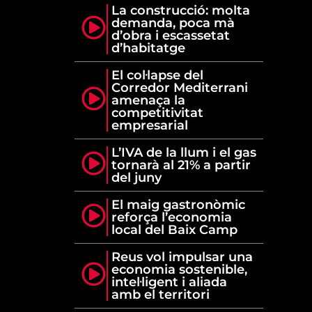
La construcció: molta
demanda, poca mà
d’obra i escassetat
d’habitatge
El col·lapse del
Corredor Mediterrani
amenaça la
competitivitat
empresarial
L’IVA de la llum i el gas
tornarà al 21% a partir
del juny
El maig gastronòmic
reforça l’economia
local del Baix Camp
Reus vol impulsar una
economia sostenible,
intel·ligent i aliada
amb el territori