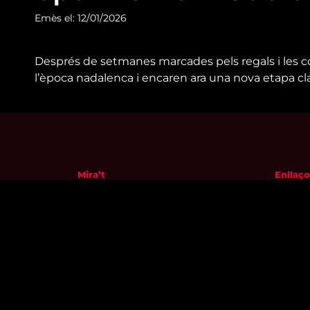
Emès el: 12/01/2026
Després de setmanes marcades pels regals i les c
l’època nadalenca i encaren ara una nova etapa cla
Mira’t
Enllaço
En directe
Qui so
A la carta
Visita'
Com veure'ns
Avís leg
Accedeix al compte
Polític
El Temps a Reus