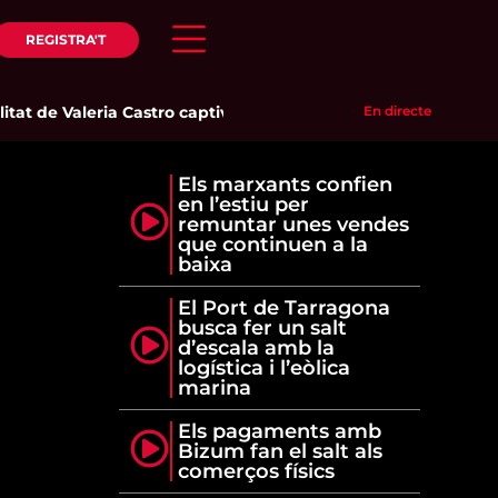
REGISTRA'T
tat de Valeria Castro captiva el públic del Parc del Pinaret
En directe
|
La
Els marxants confien
en l’estiu per
remuntar unes vendes
que continuen a la
baixa
El Port de Tarragona
busca fer un salt
d’escala amb la
logística i l’eòlica
marina
Els pagaments amb
Bizum fan el salt als
comerços físics