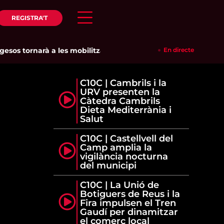
REGISTRA'T
s tornarà a les mobilitzacions per defensar els cultius de la 
En directe
C10C | Cambrils i la
URV presenten la
Càtedra Cambrils
Dieta Mediterrània i
Salut
C10C | Castellvell del
Camp amplia la
vigilància nocturna
del municipi
C10C | La Unió de
Botiguers de Reus i la
Fira impulsen el Tren
Gaudí per dinamitzar
el comerç local