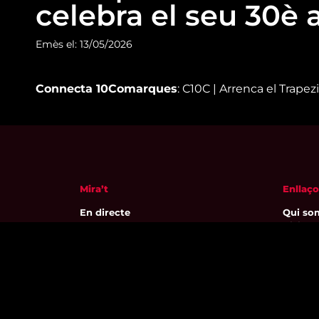
celebra el seu 30è 
Emès el: 13/05/2026
Connecta 10Comarques
: C10C | Arrenca el Trapez
Mira’t
Enllaço
En directe
Qui so
A la carta
Visita'
Com veure'ns
Avís leg
Accedeix al compte
Polític
El Temps a Reus