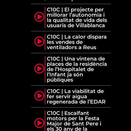
C10C | El projecte per
millorar l’autonomia i
la qualitat de vida dels
usuaris de Villablanca
C10C | La calor dispara
les vendes de
ventiladors a Reus
C10C | Una vintena de
places de la residència
de l’Hospitalet de
l’Infant ja són
públiques
C10C | La viabilitat de
fer servir aigua
regenerada de l’EDAR
C10C | Escalfant
motors per la Festa
Major de Sant Pere i
els 30 any de la