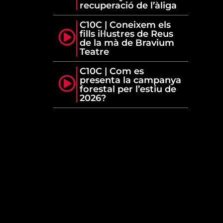
recuperació de l’àliga
C10C | Coneixem els
fills il·lustres de Reus
de la mà de Bravium
Teatre
C10C | Com es
presenta la campanya
forestal per l’estiu de
2026?