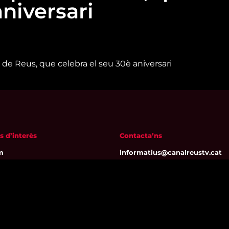
aniversari
i de Reus, que celebra el seu 30è aniversari
s d’interès
Contacta’ns
m
informatius@canalreustv.cat
ns
977 300 509
al i Política de privacitat
De dilluns a divendres
a de galetes
de 9:00h a 18:00h
Avinguda de Bellissens 42 B
REDESSA Tecno | 43204 Reus