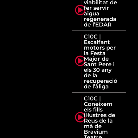
viabilitat de
fer servir
aigua
regenerada
de l’EDAR
C10C |
Escalfant
motors per
la Festa
Major de
Sant Pere i
els 30 any
de la
recuperació
de l’àliga
C10C |
Coneixem
els fills
il·lustres de
Reus de la
mà de
Bravium
Teatre