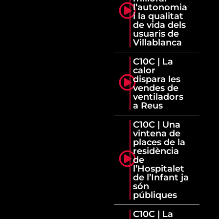
l’autonomia
i la qualitat
de vida dels
usuaris de
Villablanca
C10C | La
calor
dispara les
vendes de
ventiladors
a Reus
C10C | Una
vintena de
places de la
residència
de
l’Hospitalet
de l’Infant ja
són
públiques
C10C | La