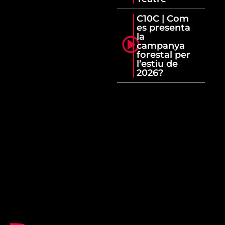
C10C | Com
es presenta
la
campanya
forestal per
l’estiu de
2026?