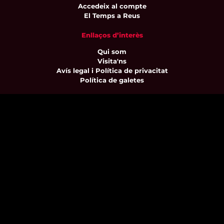
Accedeix al compte
El Temps a Reus
Enllaços d’interès
Qui som
Visita'ns
Avís legal i Política de privacitat
Política de galetes
Contacta’ns
informatius@canalreustv.cat
977 300 509
De dilluns a divendres
de 9:00h a 18:00h
Avinguda de Bellissens 42 B
REDESSA Tecno | 43204 Reus