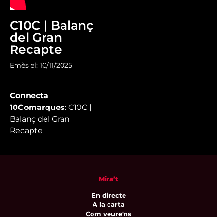
C10C | Balanç
del Gran
Recapte
Emès el: 10/11/2025
Connecta
10Comarques
: C10C |
Balanç del Gran
Recapte
Mira’t
En directe
A la carta
Com veure'ns