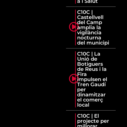
a i Salut
C10C |
Castellvell
del Camp
amplia la
vigilància
nocturna
del municipi
C10C | La
Unió de
Botiguers
de Reus i la
Fira
impulsen el
Tren Gaudí
per
dinamitzar
el comerç
local
C10C | El
projecte per
millorar