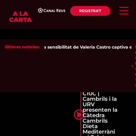
REGISTRA'T
A LA
CARTA
Últimes notícies:
La sensibilitat de Valeria Castro captiva el p
C10C |
Cambrils i la
URV
presenten la
Càtedra
Cambrils
Dieta
Mediterràni