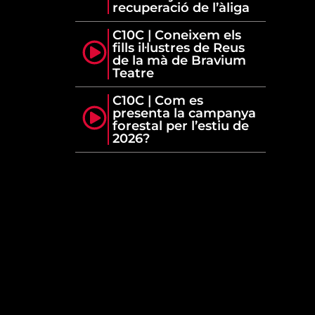
recuperació de l’àliga
C10C | Coneixem els
fills il·lustres de Reus
de la mà de Bravium
Teatre
C10C | Com es
presenta la campanya
forestal per l’estiu de
2026?