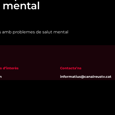
t mental
es amb problemes de salut mental
s d’interès
Contacta’ns
m
informatius@canalreustv.cat
ns
977 300 509
al i Política de privacitat
De dilluns a divendres
a de galetes
de 9:00h a 18:00h
Avinguda de Bellissens 42 B
REDESSA Tecno | 43204 Reus