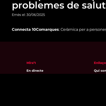
problemes de salu
Emès el: 30/06/2025
Connecta 10Comarques
: Ceràmica per a person
Mira’t
Enllaço
En directe
Qui so
A la carta
Visita'
Com veure'ns
Avís leg
Accedeix al compte
Polític
El Temps a Reus