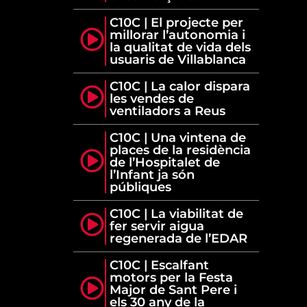
C10C | El projecte per
millorar l’autonomia i
la qualitat de vida dels
usuaris de Villablanca
C10C | La calor dispara
les vendes de
ventiladors a Reus
C10C | Una vintena de
places de la residència
de l’Hospitalet de
l’Infant ja són
públiques
C10C | La viabilitat de
fer servir aigua
regenerada de l’EDAR
C10C | Escalfant
motors per la Festa
Major de Sant Pere i
els 30 any de la