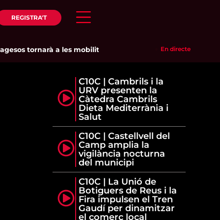
REGISTRA'T
sos tornarà a les mobilitzacions per defensar els cultius de la
En directe
C10C | Cambrils i la
URV presenten la
Càtedra Cambrils
Dieta Mediterrània i
Salut
C10C | Castellvell del
Camp amplia la
vigilància nocturna
del municipi
C10C | La Unió de
Botiguers de Reus i la
Fira impulsen el Tren
Gaudí per dinamitzar
el comerç local