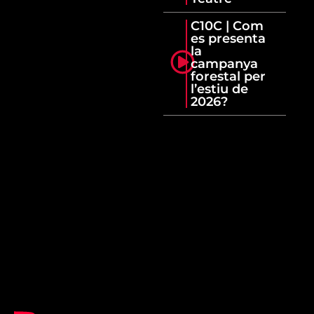
C10C | Com
es presenta
la
campanya
forestal per
l’estiu de
2026?