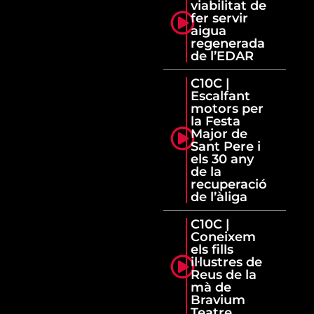
viabilitat de
fer servir
aigua
regenerada
de l’EDAR
C10C |
Escalfant
motors per
la Festa
Major de
Sant Pere i
els 30 any
de la
recuperació
de l’àliga
C10C |
Coneixem
els fills
il·lustres de
Reus de la
mà de
Bravium
Teatre