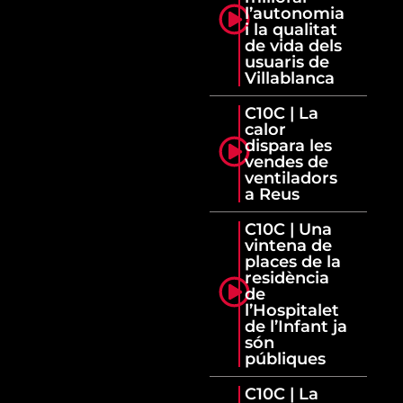
l’autonomia
i la qualitat
de vida dels
usuaris de
Villablanca
C10C | La
calor
dispara les
vendes de
ventiladors
a Reus
C10C | Una
vintena de
places de la
residència
de
l’Hospitalet
de l’Infant ja
són
públiques
C10C | La