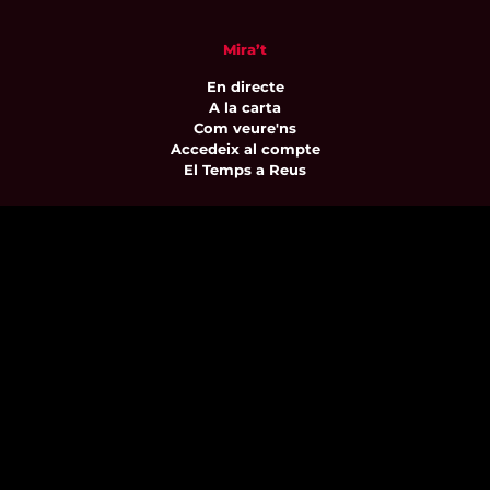
Mira’t
En directe
A la carta
Com veure'ns
Accedeix al compte
El Temps a Reus
Enllaços d’interès
Qui som
Visita'ns
Avís legal i Política de privacitat
Política de galetes
Contacta’ns
informatius@canalreustv.cat
977 300 509
De dilluns a divendres
de 9:00h a 18:00h
Avinguda de Bellissens 42 B