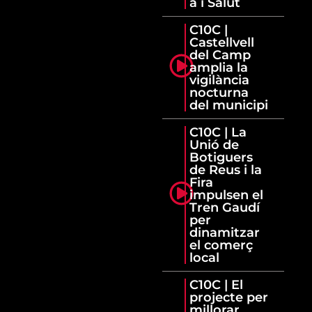
a i Salut
C10C |
Castellvell
del Camp
amplia la
vigilància
nocturna
del municipi
C10C | La
Unió de
Botiguers
de Reus i la
Fira
impulsen el
Tren Gaudí
per
dinamitzar
el comerç
local
C10C | El
projecte per
millorar