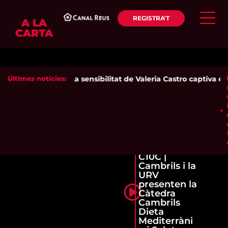
REGISTRA'T
A LA
CARTA
Últimes notícies:
La sensibilitat de Valeria Castro captiva el 
C10C |
Cambrils i la
URV
presenten la
Càtedra
Cambrils
Dieta
Mediterràni