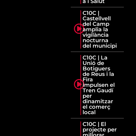
a i Salut
C10C |
Castellvell
del Camp
amplia la
vigilància
nocturna
del municipi
C10C | La
Unió de
Botiguers
de Reus i la
Fira
impulsen el
Tren Gaudí
per
dinamitzar
el comerç
local
C10C | El
projecte per
millorar