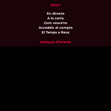
Mira’t
En directe
A la carta
Com veure'ns
Accedeix al compte
El Temps a Reus
Enllaços d’interès
Qui som
Visita'ns
Avís legal i Política de privacitat
Política de galetes
Contacta’ns
informatius@canalreustv.cat
977 300 509
De dilluns a divendres
de 9:00h a 18:00h
Avinguda de Bellissens 42 B
REDESSA Tecno | 43204 Reus