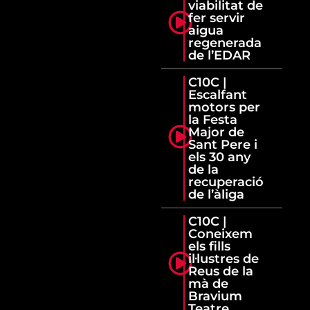
viabilitat de
fer servir
aigua
regenerada
de l’EDAR
C10C |
Escalfant
motors per
la Festa
Major de
Sant Pere i
els 30 any
de la
recuperació
de l’àliga
C10C |
Coneixem
els fills
il·lustres de
Reus de la
mà de
Bravium
Teatre