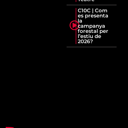
C10C | Com
es presenta
la
campanya
forestal per
l’estiu de
2026?