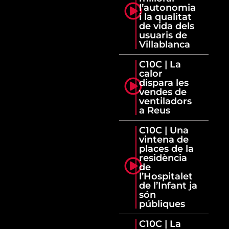
l’autonomia
i la qualitat
de vida dels
usuaris de
Villablanca
C10C | La
calor
dispara les
vendes de
ventiladors
a Reus
C10C | Una
vintena de
places de la
residència
de
l’Hospitalet
de l’Infant ja
són
públiques
C10C | La