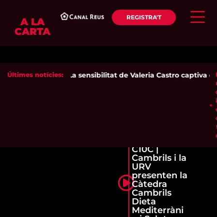
REGISTRA'T
A LA
CARTA
Últimes notícies:
La sensibilitat de Valeria Castro captiva el 
C10C |
Cambrils i la
URV
presenten la
Càtedra
Cambrils
Dieta
Mediterràni