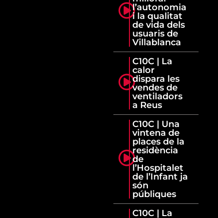
l’autonomia
i la qualitat
de vida dels
usuaris de
Villablanca
C10C | La
calor
dispara les
vendes de
ventiladors
a Reus
C10C | Una
vintena de
places de la
residència
de
l’Hospitalet
de l’Infant ja
són
públiques
C10C | La