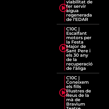
viabilitat de
fer servir
aigua
regenerada
de l’EDAR
C10C |
Escalfant
motors per
la Festa
Major de
Sant Pere i
els 30 any
de la
recuperació
de l’àliga
C10C |
Coneixem
els fills
il·lustres de
Reus de la
mà de
Bravium
Teatre