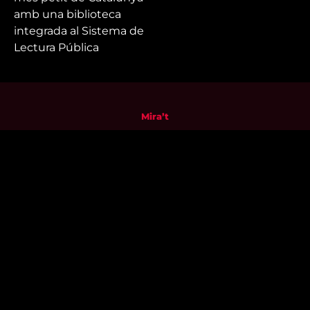
amb una biblioteca
integrada al Sistema de
Lectura Pública
Mira’t
En directe
A la carta
Com veure'ns
Accedeix al compte
El Temps a Reus
Enllaços d’interès
Qui som
Visita'ns
Avís legal i Política de privacitat
Política de galetes
Contacta’ns