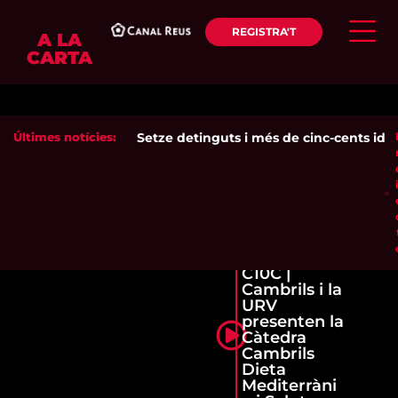
REGISTRA'T
A LA
CARTA
Últimes notícies:
Setze detinguts i més de cinc-cents identi
C10C |
Cambrils i la
URV
presenten la
Càtedra
Cambrils
Dieta
Mediterràni