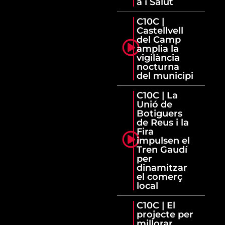
a i Salut
C10C |
Castellvell
del Camp
amplia la
vigilància
nocturna
del municipi
C10C | La
Unió de
Botiguers
de Reus i la
Fira
impulsen el
Tren Gaudí
per
dinamitzar
el comerç
local
C10C | El
projecte per
millorar