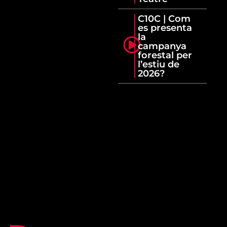
C10C | Com
es presenta
la
campanya
forestal per
l’estiu de
2026?