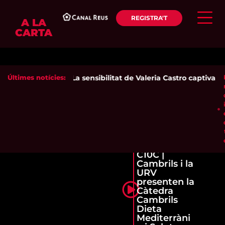
REGISTRA'T
A LA
CARTA
Últimes notícies:
La sensibilitat de Valeria Castro captiva el
C10C |
Cambrils i la
URV
presenten la
Càtedra
Cambrils
Dieta
Mediterràni