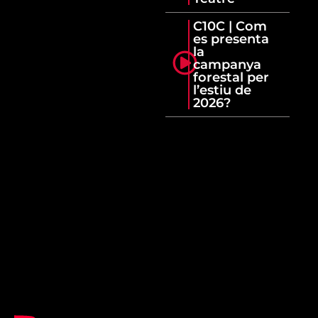
C10C | Com
es presenta
la
campanya
forestal per
l’estiu de
2026?