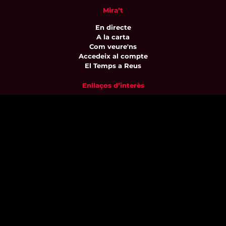
Mira’t
En directe
A la carta
Com veure'ns
Accedeix al compte
El Temps a Reus
Enllaços d’interès
Qui som
Visita'ns
Avís legal i Política de privacitat
Política de galetes
Contacta’ns
informatius@canalreustv.cat
977 300 509
De dilluns a divendres
de 9:00h a 18:00h
Avinguda de Bellissens 42 B
REDESSA Tecno | 43204 Reus