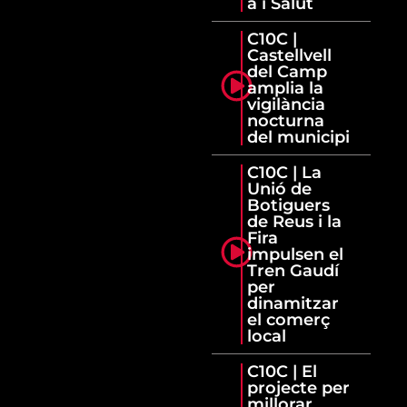
a i Salut
C10C |
Castellvell
del Camp
amplia la
vigilància
nocturna
del municipi
C10C | La
Unió de
Botiguers
de Reus i la
Fira
impulsen el
Tren Gaudí
per
dinamitzar
el comerç
local
C10C | El
projecte per
millorar