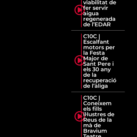
viabilitat de
fer servir
aigua
regenerada
de l’EDAR
C10C |
Escalfant
motors per
la Festa
Major de
Sant Pere i
els 30 any
de la
recuperació
de l’àliga
C10C |
Coneixem
els fills
il·lustres de
Reus de la
mà de
Bravium
Teatre