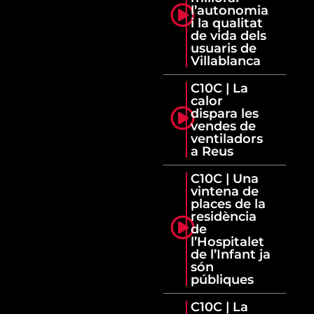
l’autonomia
i la qualitat
de vida dels
usuaris de
Villablanca
C10C | La
calor
dispara les
vendes de
ventiladors
a Reus
C10C | Una
vintena de
places de la
residència
de
l’Hospitalet
de l’Infant ja
són
públiques
C10C | La