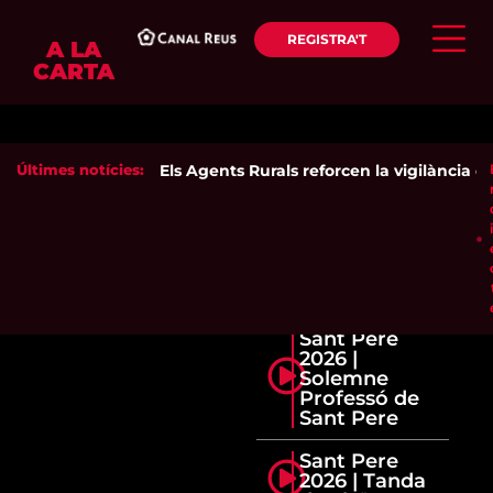
REGISTRA'T
A LA
CARTA
Últimes notícies:
Els Agents Rurals reforcen la vigilància del
Sant Pere
2026 |
Solemne
Professó de
Sant Pere
Sant Pere
2026 | Tanda