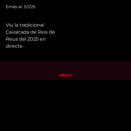
Emès el: 5/1/25
Viu la tradicional
Cavalcada de Reis de
Reus del 2025 en
directe.
Mira’t
En directe
A la carta
Com veure'ns
Accedeix al compte
El Temps a Reus
Enllaços d’interès
Qui som