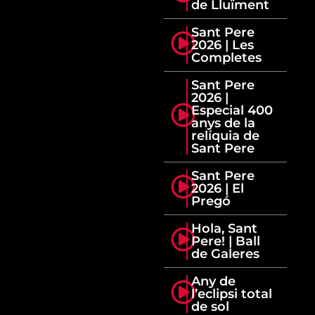
de Lluïment
Sant Pere
2026 | Les
Completes
Sant Pere
2026 |
Especial 400
anys de la
relíquia de
Sant Pere
Sant Pere
2026 | El
Pregó
Hola, Sant
Pere! | Ball
de Galeres
Any de
l’eclipsi total
de sol