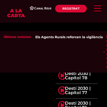
REGISTRA'T
A LA
CARTA
Últimes notícies:
Els Agents Rurals reforcen la vigilància del
Destí 2030 |
Capítol 78
Destí 2030 |
Capítol 77
Destí 2030 |