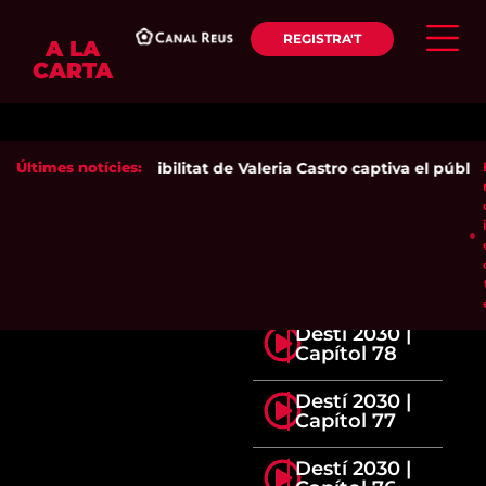
REGISTRA'T
A LA
CARTA
Últimes notícies:
La sensibilitat de Valeria Castro captiva el públic 
Destí 2030 |
Capítol 78
Destí 2030 |
Capítol 77
Destí 2030 |