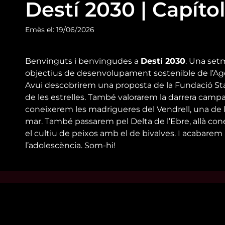
Destí 2030 | Capítol
Emès el: 19/06/2026
Benvinguts i benvingudes a
Destí 2030
.
Una setm
objectius de desenvolupament sostenible de l’Age
Avui descobrirem una proposta de la Fundació Starli
de les estrelles. També valorarem la darrera campan
coneixerem les madrigueres del Vendrell, una de l
mar. També passarem pel Delta de l’Ebre, allà con
el cultiu de peixos amb el de
bivalves
. I acabarem 
l’adolescència.
Som-hi!
Mira’t
Enllaço