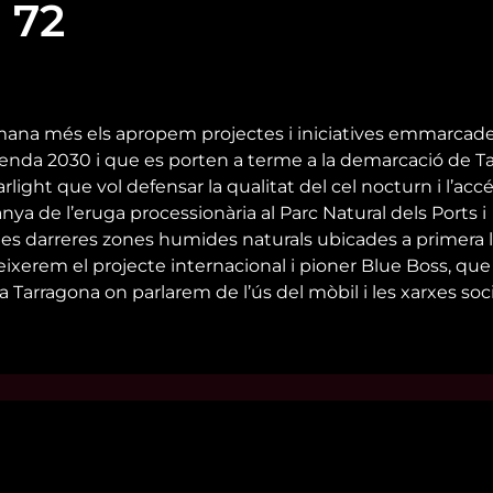
 72
ana més els apropem projectes i iniciatives emmarcad
nda 2030 i que es porten a terme a la demarcació de Ta
ght que vol defensar la qualitat del cel nocturn i l’accé
ya de l’eruga processionària al Parc Natural dels Ports i
es darreres zones humides naturals ubicades a primera l
eixerem el projecte internacional i pioner Blue Boss, q
a Tarragona on parlarem de l’ús del mòbil i les xarxes soc
s d’interès
Contacta’ns