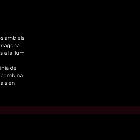
es amb els
rragona.
s a la llum
ínia de
ue combina
ials en