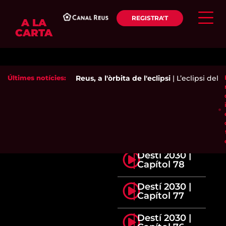
REGISTRA'T
A LA
CARTA
Últimes notícies:
Reus, a l'òrbita de l'eclipsi
|
L’eclipsi del s
Destí 2030 |
Capítol 78
Destí 2030 |
Capítol 77
Destí 2030 |