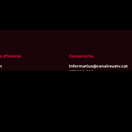
s d’interès
Contacta’ns
m
informatius@canalreustv.cat
ns
977 300 509
al i Política de privacitat
De dilluns a divendres
a de galetes
de 9:00h a 18:00h
Avinguda de Bellissens 42 B
REDESSA Tecno | 43204 Reus
Segueix-nos