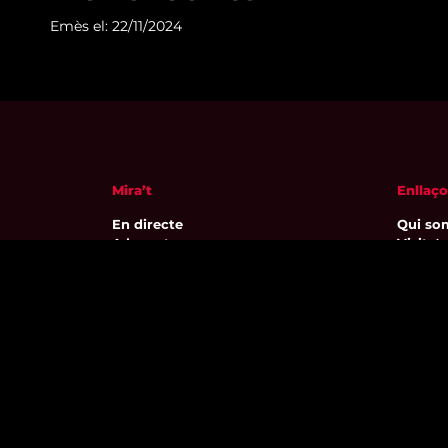
Emès el: 22/11/2024
Mira’t
Enllaço
En directe
Qui so
A la carta
Visita'
Com veure'ns
Avís leg
Accedeix al compte
Polític
El Temps a Reus