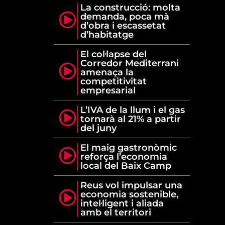
La construcció: molta
demanda, poca mà
d’obra i escassetat
d’habitatge
El col·lapse del
Corredor Mediterrani
amenaça la
competitivitat
empresarial
L’IVA de la llum i el gas
tornarà al 21% a partir
del juny
El maig gastronòmic
reforça l’economia
local del Baix Camp
Reus vol impulsar una
economia sostenible,
intel·ligent i aliada
amb el territori