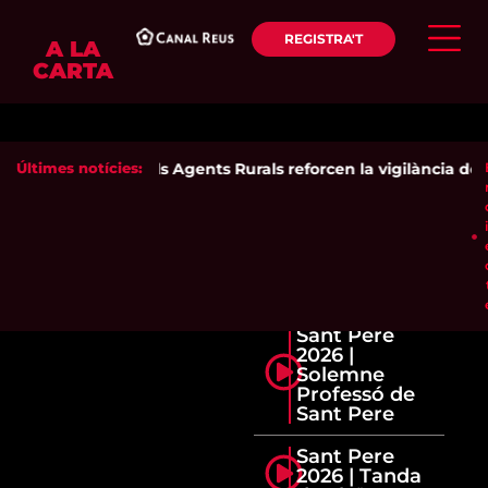
REGISTRA'T
A LA
CARTA
Últimes notícies:
Els Agents Rurals reforcen la vigilància dels 
Sant Pere
2026 |
Solemne
Professó de
Sant Pere
Sant Pere
2026 | Tanda