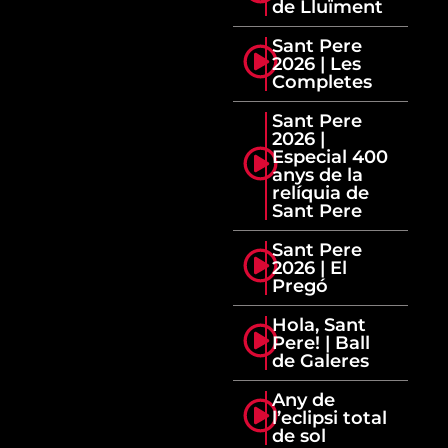
de Lluïment
Sant Pere
2026 | Les
Completes
Sant Pere
2026 |
Especial 400
anys de la
relíquia de
Sant Pere
Sant Pere
2026 | El
Pregó
Hola, Sant
Pere! | Ball
de Galeres
Any de
l’eclipsi total
de sol