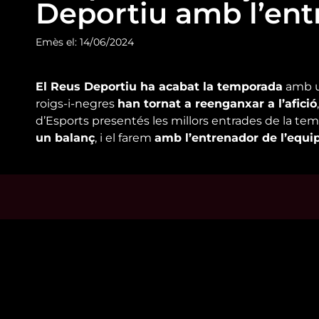
Deportiu amb l’ent
Emès el: 14/06/2024
El Reus Deportiu ha acabat la temporada
amb un
roigs-i-negres
han tornat a reenganxar a l’afició
d’Esports presentés les millors entrades de la t
un balanç
, i el farem
amb l’entrenador de l’equip
Mira’t
Enllaço
En directe
Qui so
A la carta
Visita'
Com veure'ns
Avís leg
Accedeix al compte
Polític
El Temps a Reus