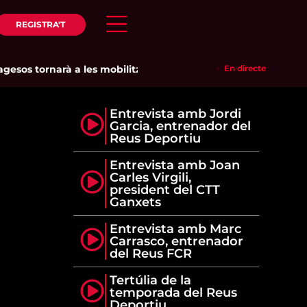
REGISTRA'T
os tornarà a les mobilitzacions per defensar els cultius de la
En directe
Entrevista amb Jordi
Garcia, entrenador del
Reus Deportiu
Entrevista amb Joan
Carles Virgili,
president del CTT
Ganxets
Entrevista amb Marc
Carrasco, entrenador
del Reus FCR
Tertúlia de la
temporada del Reus
Deportiu