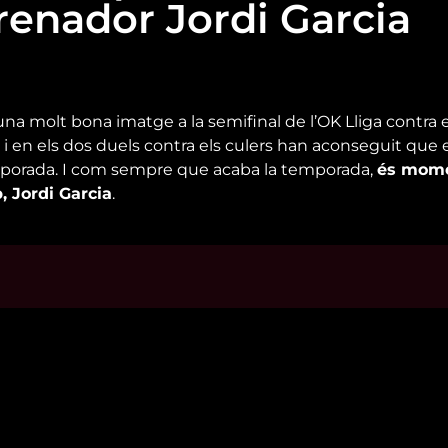
renador Jordi Garcia
a molt bona imatge a la semifinal de l’OK Lliga contra el
, i en els dos duels contra els culers han aconseguit que 
emporada. I com sempre que acaba la temporada,
és mome
, Jordi Garcia
.
s d’interès
Contacta’ns
m
informatius@canalreustv.cat
ns
977 300 509
al i Política de privacitat
De dilluns a divendres
a de galetes
de 9:00h a 18:00h
Avinguda de Bellissens 42 B