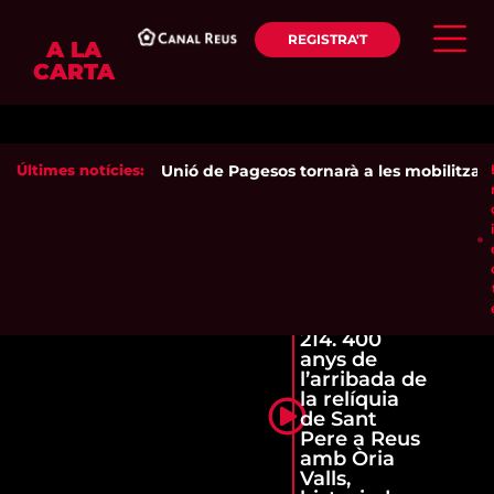
REGISTRA'T
A LA
CARTA
Últimes notícies:
Unió de Pagesos tornarà a les mobilitzacion
214. 400
anys de
l’arribada de
la relíquia
de Sant
Pere a Reus
amb Òria
Valls,