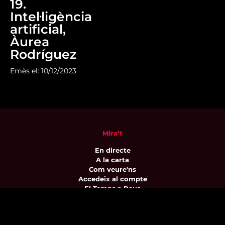
19.
Intel·ligència
artificial,
Àurea
Rodríguez
Emès el: 10/12/2023
Mira’t
En directe
A la carta
Com veure'ns
Accedeix al compte
El Temps a Reus
Enllaços d’interès
Qui som