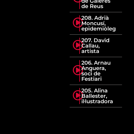
de Galeres
de Reus
208. Adrià
Moncusí,
epidemiòleg
207. David
Callau,
artista
206. Arnau
Anguera,
soci de
Festiari
205. Alina
Ballester,
il·lustradora