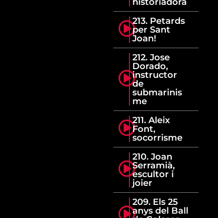
historiadora
213. Petards
per Sant
Joan!
212. Jose
Dorado,
instructor
de
submarinis
me
211. Aleix
Font,
socorrisme
210. Joan
Serramià,
escultor i
joier
209. Els 25
anys del Ball