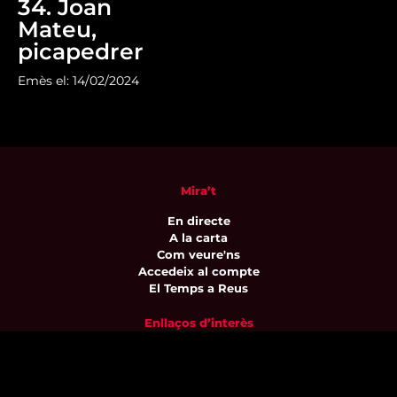
34. Joan
Mateu,
picapedrer
Emès el: 14/02/2024
Mira’t
En directe
A la carta
Com veure'ns
Accedeix al compte
El Temps a Reus
Enllaços d’interès
Qui som
Visita'ns
Avís legal i Política de privacitat