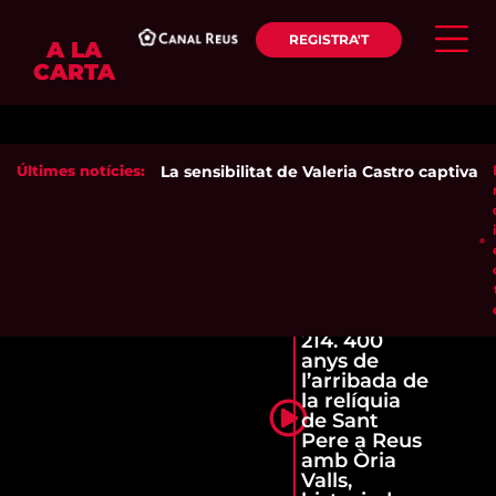
REGISTRA'T
A LA
CARTA
Últimes notícies:
La sensibilitat de Valeria Castro captiva el
214. 400
anys de
l’arribada de
la relíquia
de Sant
Pere a Reus
amb Òria
Valls,