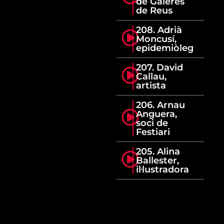
de Galeres
de Reus
208. Adrià
Moncusí,
epidemiòleg
207. David
Callau,
artista
206. Arnau
Anguera,
soci de
Festiari
205. Alina
Ballester,
il·lustradora