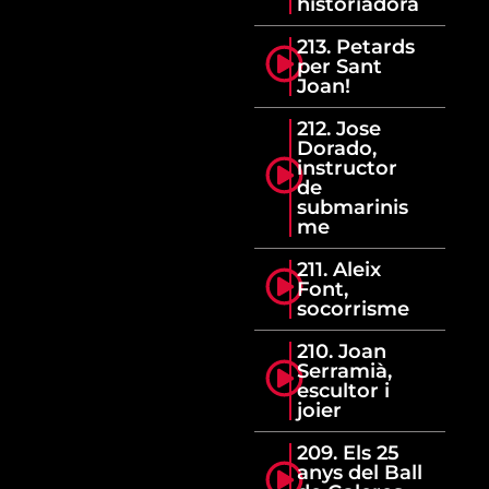
historiadora
213. Petards
per Sant
Joan!
212. Jose
Dorado,
instructor
de
submarinis
me
211. Aleix
Font,
socorrisme
210. Joan
Serramià,
escultor i
joier
209. Els 25
anys del Ball