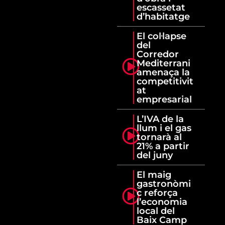
escassetat
d’habitatge
El col·lapse
del
Corredor
Mediterrani
amenaça la
competitivit
at
empresarial
L’IVA de la
llum i el gas
tornarà al
21% a partir
del juny
El maig
gastronòmi
c reforça
l’economia
local del
Baix Camp