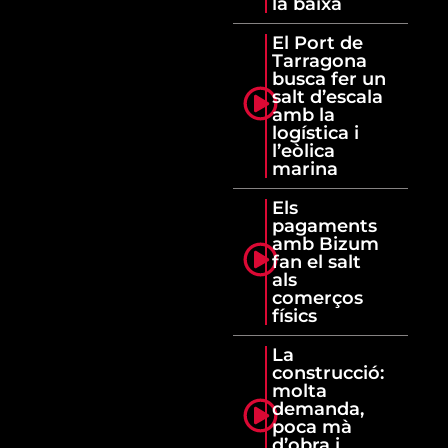
la baixa
El Port de
Tarragona
busca fer un
salt d’escala
amb la
logística i
l’eòlica
marina
Els
pagaments
amb Bizum
fan el salt
als
comerços
físics
La
construcció:
molta
demanda,
poca mà
d’obra i