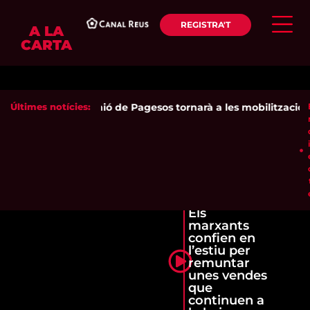
REGISTRA'T
A LA
CARTA
Últimes notícies:
Unió de Pagesos tornarà a les mobilitzacions p
Els
marxants
confien en
l’estiu per
remuntar
unes vendes
que
continuen a