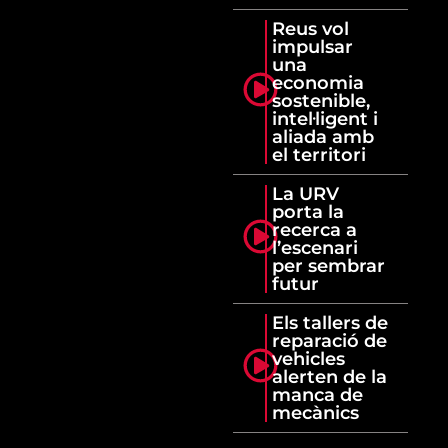
Reus vol
impulsar
una
economia
sostenible,
intel·ligent i
aliada amb
el territori
La URV
porta la
recerca a
l’escenari
per sembrar
futur
Els tallers de
reparació de
vehicles
alerten de la
manca de
mecànics