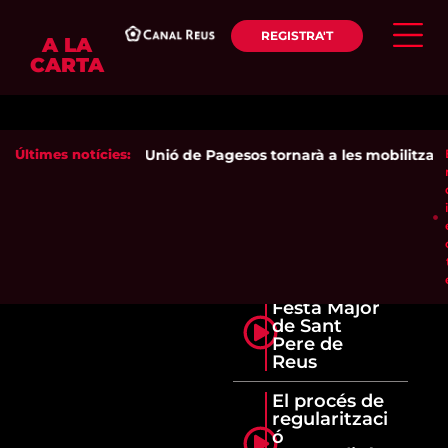
REGISTRA'T
A LA
CARTA
Últimes notícies:
Unió de Pagesos tornarà a les mobilitzacion
Festa Major
de Sant
Pere de
Reus
El procés de
regularitzaci
ó