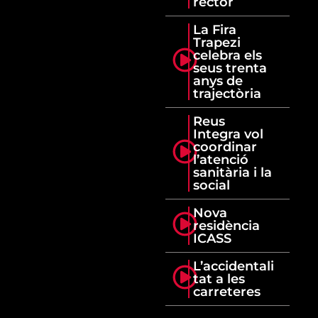
rector
La Fira
Trapezi
celebra els
seus trenta
anys de
trajectòria
Reus
Integra vol
coordinar
l’atenció
sanitària i la
social
Nova
residència
ICASS
L’accidentali
tat a les
carreteres