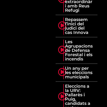
extraordinàr
i amb Reus
Refugi
Repassem
l’inici del
judici del
cas Innova
Les
Agrupacions
de Defensa
Forestal i els
incendis
Un any per
les eleccions
municipals
Eleccions a
la URV:
Pallarès i
Puig,
candidats a