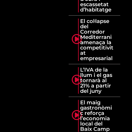
escassetat
d’habitatge
El col·lapse
del
Corredor
Mediterrani
amenaça la
competitivit
at
empresarial
L’IVA de la
llum i el gas
tornarà al
21% a partir
del juny
El maig
gastronòmi
c reforça
l’economia
local del
Baix Camp