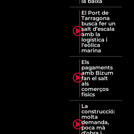
la baixa
El Port de
Tarragona
busca fer un
salt d’escala
amb la
logística i
l’eòlica
marina
Els
pagaments
amb Bizum
fan el salt
als
comerços
físics
La
construcció:
molta
demanda,
poca mà
d’obra i