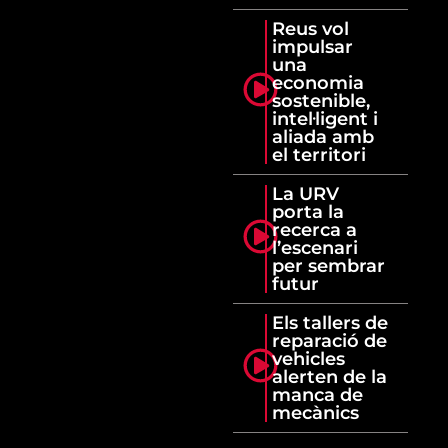
Reus vol
impulsar
una
economia
sostenible,
intel·ligent i
aliada amb
el territori
La URV
porta la
recerca a
l’escenari
per sembrar
futur
Els tallers de
reparació de
vehicles
alerten de la
manca de
mecànics