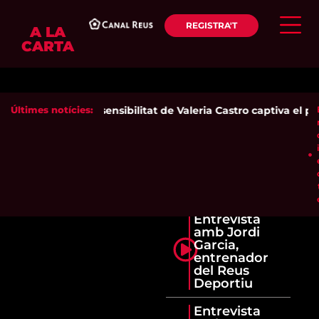
REGISTRA'T
A LA
CARTA
Últimes notícies:
La sensibilitat de Valeria Castro captiva el púb
Entrevista
amb Jordi
Garcia,
entrenador
del Reus
Deportiu
Entrevista