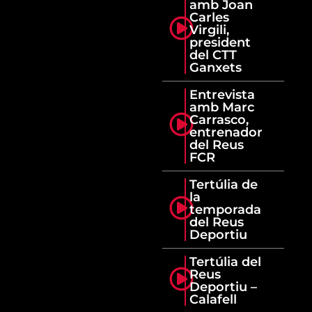
amb Joan
Carles
Virgili,
president
del CTT
Ganxets
Entrevista
amb Marc
Carrasco,
entrenador
del Reus
FCR
Tertúlia de
la
temporada
del Reus
Deportiu
Tertúlia del
Reus
Deportiu –
Calafell