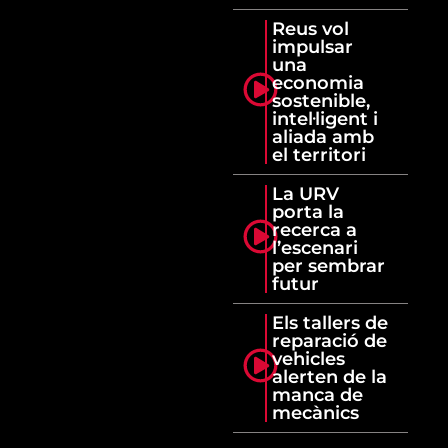
Reus vol
impulsar
una
economia
sostenible,
intel·ligent i
aliada amb
el territori
La URV
porta la
recerca a
l’escenari
per sembrar
futur
Els tallers de
reparació de
vehicles
alerten de la
manca de
mecànics