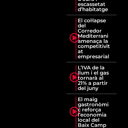
escassetat
d’habitatge
El col·lapse
del
Corredor
Mediterrani
amenaça la
competitivit
at
empresarial
L’IVA de la
llum i el gas
tornarà al
21% a partir
del juny
El maig
gastronòmi
c reforça
l’economia
local del
Baix Camp