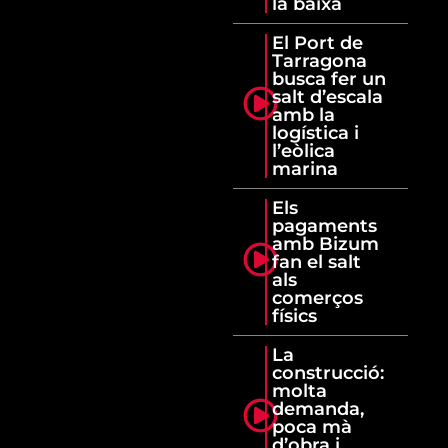
la baixa
El Port de
Tarragona
busca fer un
salt d’escala
amb la
logística i
l’eòlica
marina
Els
pagaments
amb Bizum
fan el salt
als
comerços
físics
La
construcció:
molta
demanda,
poca mà
d’obra i