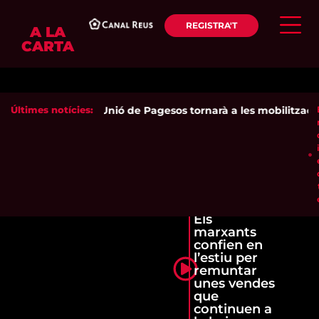
REGISTRA'T
A LA
CARTA
Últimes notícies:
Unió de Pagesos tornarà a les mobilitzacions
Els
marxants
confien en
l’estiu per
remuntar
unes vendes
que
continuen a