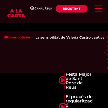
REGISTRA'T
A LA
CARTA
Últimes notícies:
La sensibilitat de Valeria Castro captiva el
Festa Major
de Sant
Pere de
Reus
El procés de
regularitzaci
ó