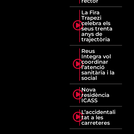
rector
La Fira
Trapezi
celebra els
seus trenta
anys de
trajectòria
Reus
Integra vol
coordinar
l’atenció
sanitària i la
social
Nova
residència
ICASS
L’accidentali
tat a les
carreteres