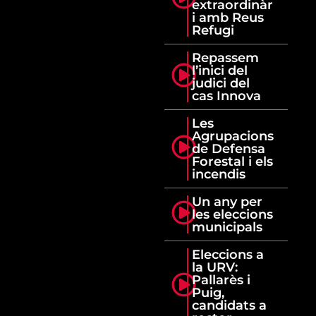
extraordinàr
i amb Reus
Refugi
Repassem
l’inici del
judici del
cas Innova
Les
Agrupacions
de Defensa
Forestal i els
incendis
Un any per
les eleccions
municipals
Eleccions a
la URV:
Pallarès i
Puig,
candidats a