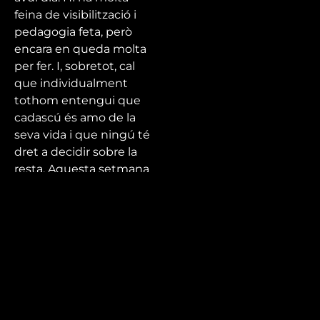
feina de visibilització i
pedagogia feta, però
encara en queda molta
per fer. I, sobretot, cal
que individualment
tothom entengui que
cadascú és amo de la
seva vida i que ningú té
dret a decidir sobre la
resta. Aquesta setmana
en parlem de tot plegat
amb les
associacions
H2O i Orgull
Riudomenc
, com
també entrevistem la
drag queen
Maria
Espetek
.