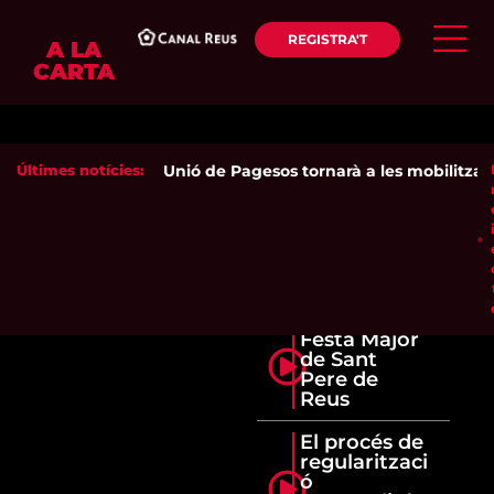
REGISTRA'T
A LA
CARTA
Últimes notícies:
Unió de Pagesos tornarà a les mobilitzacion
Festa Major
de Sant
Pere de
Reus
El procés de
regularitzaci
ó