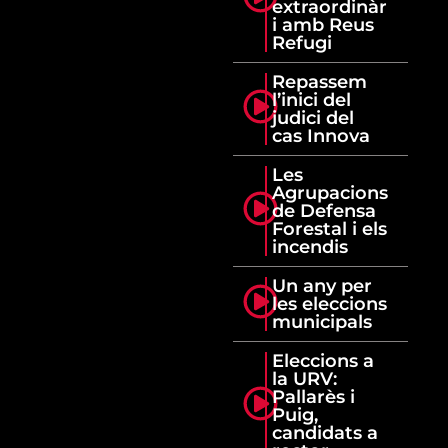
extraordinàr
i amb Reus
Refugi
Repassem
l’inici del
judici del
cas Innova
Les
Agrupacions
de Defensa
Forestal i els
incendis
Un any per
les eleccions
municipals
Eleccions a
la URV:
Pallarès i
Puig,
candidats a