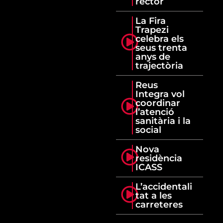
rector
La Fira
Trapezi
celebra els
seus trenta
anys de
trajectòria
Reus
Integra vol
coordinar
l’atenció
sanitària i la
social
Nova
residència
ICASS
L’accidentali
tat a les
carreteres