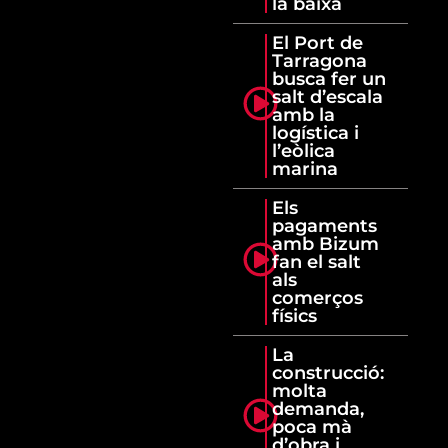
la baixa
El Port de
Tarragona
busca fer un
salt d’escala
amb la
logística i
l’eòlica
marina
Els
pagaments
amb Bizum
fan el salt
als
comerços
físics
La
construcció:
molta
demanda,
poca mà
d’obra i