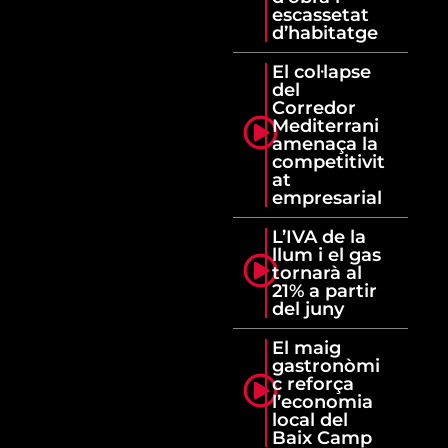
escassetat
d’habitatge
El col·lapse
del
Corredor
Mediterrani
amenaça la
competitivit
at
empresarial
L’IVA de la
llum i el gas
tornarà al
21% a partir
del juny
El maig
gastronòmi
c reforça
l’economia
local del
Baix Camp