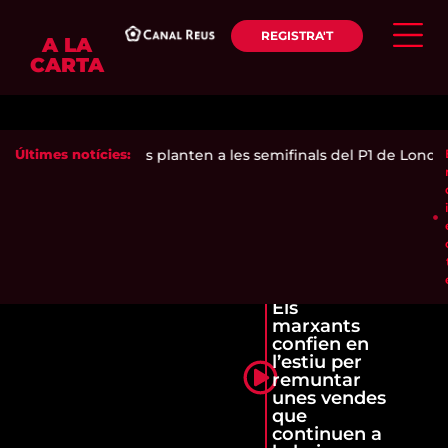
REGISTRA'T
A LA
CARTA
 i Andrea Ustero es planten a les semifinals del P1 de Londres
Últimes notícies:
Els
marxants
confien en
l’estiu per
remuntar
unes vendes
que
continuen a