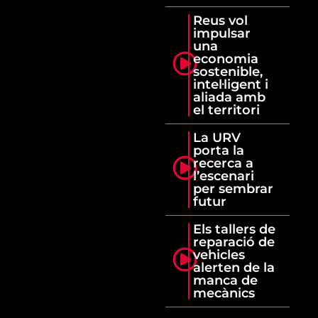
Reus vol
impulsar
una
economia
sostenible,
intel·ligent i
aliada amb
el territori
La URV
porta la
recerca a
l’escenari
per sembrar
futur
Els tallers de
reparació de
vehicles
alerten de la
manca de
mecànics