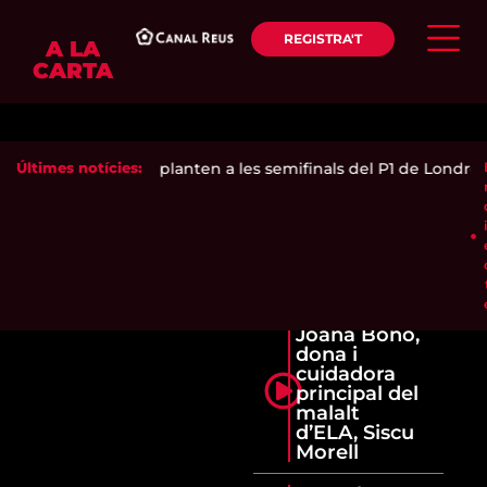
REGISTRA'T
A LA
CARTA
i Andrea Ustero es planten a les semifinals del P1 de Londres
Últimes notícies:
Joana Bono,
dona i
cuidadora
principal del
malalt
d’ELA, Siscu
Morell