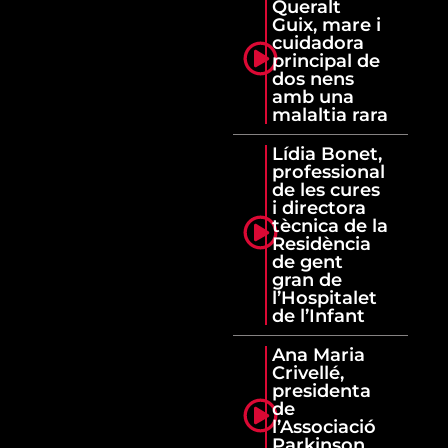
Queralt
Guix, mare i
cuidadora
principal de
dos nens
amb una
malaltia rara
Lídia Bonet,
professional
de les cures
i directora
tècnica de la
Residència
de gent
gran de
l’Hospitalet
de l’Infant
Ana Maria
Crivellé,
presidenta
de
l’Associació
Parkinson