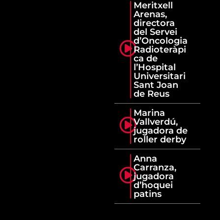
Meritxell
Arenas,
directora
del Servei
d’Oncologia
Radioteràpi
ca de
l’Hospital
Universitari
Sant Joan
de Reus
Marina
Vallverdú,
jugadora de
roller derby
Anna
Carranza,
jugadora
d’hoquei
patins