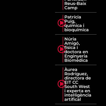
Reus-Baix
Camp
Patrícia
Puig,
química i
bioquímica
Núria
Amigó,
física i
doctora en
Enginyeria
Biomèdica
Àurea
Rodríguez,
directora de
EIT CC
South West
i experta en
intel·ligència
artifical