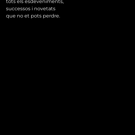
tots els esdeveniments,
successos i novetats
que no et pots perdre.
Mira’t
En directe
A la carta
Com veure'ns
Accedeix al compte
El Temps a Reus
Enllaços d’interès
Qui som
Visita'ns