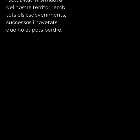
del nostre territori, amb
tots els esdeveniments,
successos i novetats
que no et pots perdre.
Mira’t
En directe
A la carta
Com veure'ns
Accedeix al compte
El Temps a Reus
Enllaços d’interès