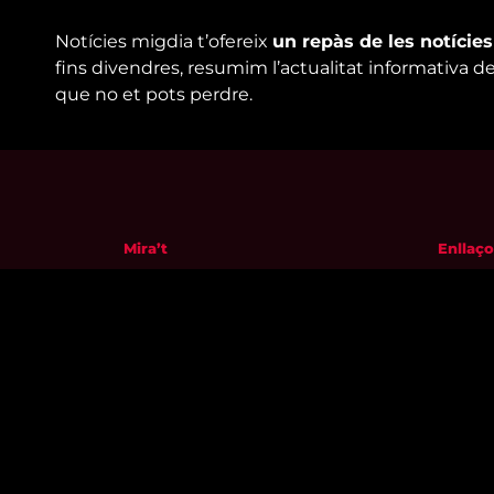
Notícies migdia t’ofereix
un repàs de les notície
fins divendres, resumim l’actualitat informativa d
que no et pots perdre.
Mira’t
Enllaço
En directe
Qui so
A la carta
Visita'
Com veure'ns
Avís leg
Accedeix al compte
Polític
El Temps a Reus