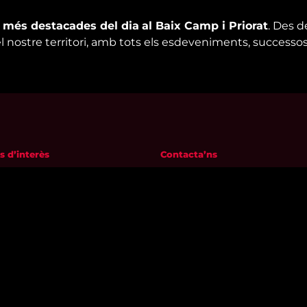
s més destacades del dia
al Baix Camp i Priorat
. Des d
el nostre territori, amb tots els esdeveniments, successos
s d’interès
Contacta’ns
m
informatius@canalreustv.cat
ns
977 300 509
al i Política de privacitat
De dilluns a divendres
a de galetes
de 9:00h a 18:00h
Avinguda de Bellissens 42 B
REDESSA Tecno | 43204 Reus
Segueix-nos